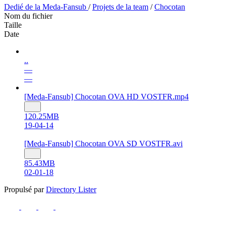
Dedié de la Meda-Fansub
/
Projets de la team
/
Chocotan
Nom du fichier
Taille
Date
..
—
—
[Meda-Fansub] Chocotan OVA HD VOSTFR.mp4
120.25MB
19-04-14
[Meda-Fansub] Chocotan OVA SD VOSTFR.avi
85.43MB
02-01-18
Propulsé par
Directory Lister