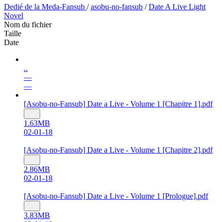
Dedié de la Meda-Fansub
/
asobu-no-fansub
/
Date A Live Light
Novel
Nom du fichier
Taille
Date
..
—
—
[Asobu-no-Fansub] Date a Live - Volume 1 [Chapitre 1].pdf
1.63MB
02-01-18
[Asobu-no-Fansub] Date a Live - Volume 1 [Chapitre 2].pdf
2.86MB
02-01-18
[Asobu-no-Fansub] Date a Live - Volume 1 [Prologue].pdf
3.83MB